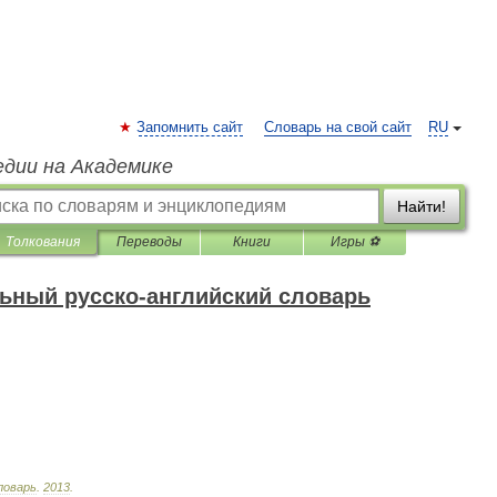
Запомнить сайт
Словарь на свой сайт
RU
едии на Академике
Найти!
Толкования
Переводы
Книги
Игры ⚽
ьный русско-английский словарь
ловарь
.
2013
.