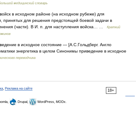
Большой медицинский словарь
йск в исходном районе (на исходном рубеже) для
и, принятых для решения предстоящей боевой задачи в
нения (части). В И. п. для наступления войска… …
Краткий
рминов
ведение в исходное состояние — [А.С.Гольдберг. Англо
 Тематики энергетика в целом Синонимы приведение в исходное
ического переводчика
ка
,
Реклама на сайте
18+
omla,
Drupal,
WordPress, MODx.