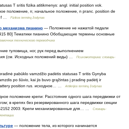
usas T sritis fizika atitikmenys: angl. initial position vok.
одное положение, n; начальное положение, n pranc. position de
ve, f …
Fizikos terminų žodynas
о механизма пианино
— Положение не нажатой педали
4415 80] Тематики пианино Обобщающие термины основные
равочник технического переводчика
ие туловища, ног, рук перед выполнением
ния (см. Исходных положений виды) …
Психомоторика: cловарь-
radinė pabūklo vamzdžio padėtis statusas T sritis Gynyba
mzdis po šūvio, kai jis buvo grąžintas į pradinę padėtį ir
 battery position rus. исходное… …
Artilerijos terminų žodynas
дное положение крепи: Расстояние одного шага передвижки от
гом; в крепях без резервированного шага передвижки секции
Р 52152 2003: Крепи механизированные для… …
Словарь-
ментации
льтуре
— положение тела, из которого начинается