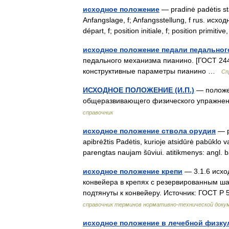
исходное положение
— pradinė padėtis stat
Anfangslage, f; Anfangsstellung, f rus. исх
départ, f; position initiale, f; position primiti
исходное положение педали педальног
педального механизма пианино. [ГОСТ 2
конструктивные параметры пианино …
Сп
ИСХОДНОЕ ПОЛОЖЕНИЕ (И.П.)
— положен
общеразвивающего физического упражне
справочник
исходное положение ствола орудия
— p
apibrėžtis Padėtis, kurioje atsidūrė pabūklo va
parengtas naujam šūviui. atitikmenys: angl.
исходное положение крепи
— 3.1.6 исхо
конвейера в крепях с резервированным ша
подтянуты к конвейеру. Источник: ГОСТ 
справочник терминов нормативно-технической доку
исходное положение в лечебной физку