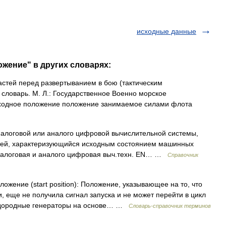
исходные данные
ожение" в других словарях:
стей перед развертыванием в бою (тактическим
 словарь. М. Л.: Государственное Военно морское
ходное положение положение занимаемое силами флота
алоговой или аналого цифровой вычислительной системы,
стей, характеризующийся исходным состоянием машинных
аналоговая и аналого цифровая выч.техн. EN… …
Справочник
ожение (start position): Положение, указывающее на то, что
, еще не получила сигнал запуска и не может перейти в цикл
Водородные генераторы на основе… …
Словарь-справочник терминов