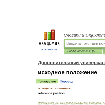
Словари и энциклоп
academic.ru
Дополнительный универсальный русско-английский словарь
Дополнительный универсал
исходное положение
Толкование
Перевод
исходное
положение
reference
position
Дополнительный
универсальный
русско
-
английский
с