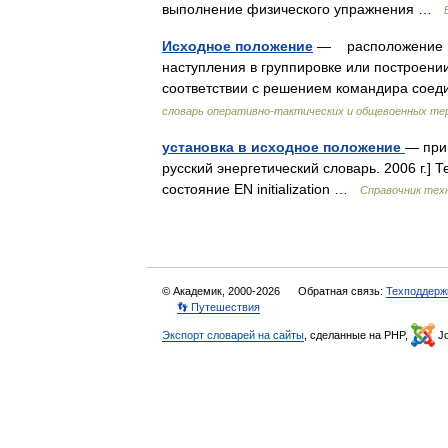
выполнение физического упражнения …
Исходное положение
— расположение во
наступления в группировке или построени
соответствии с решением командира соеди
словарь оперативно-тактических и общевоенных те
установка в исходное положение
— при
русский энергетический словарь. 2006 г.]
состояние EN initialization …
Справочник техн
© Академик, 2000-2026
Обратная связь:
Техподдерж
👣 Путешествия
Экспорт словарей на сайты
, сделанные на PHP,
Jo